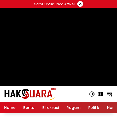
Langsung
×
Scroll Untuk Baca Artikel
ke
konten
Home
Berita
Birokrasi
Ragam
Politik
Nasi