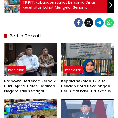
TP PKK Kabupaten Lahat Bersama Dinas
Kesehatan Lahat Mengelar Senam
Kebugaran Dan Cek Kesehatan Gratis Para
Lansia
Berita Terkait
Pendidikan
Pendidikan
Prabowo Bertekad Perbaiki
Kepala Sekolah TK ABA
Buku Ajar SD-SMA, Jadikan
Bendan Kota Pekalongan
Negara Lain sebagai
Beri Klarifikasi, Luruskan Isu
Referensi
Proyek Revitalisasi