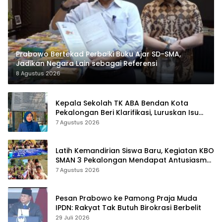
Prabowo Bertekad Perbaiki Buku Ajar SD-SMA,
Jadikan Negara Lain sebagai Referensi
8 Agustus 2026
Kepala Sekolah TK ABA Bendan Kota
Pekalongan Beri Klarifikasi, Luruskan Isu
Proyek Revitalisasi
7 Agustus 2026
Latih Kemandirian Siswa Baru, Kegiatan KBO
SMAN 3 Pekalongan Mendapat Antusiasme
dan Respon Positif Orang Tua Murid
7 Agustus 2026
Pesan Prabowo ke Pamong Praja Muda
IPDN: Rakyat Tak Butuh Birokrasi Berbelit
29 Juli 2026