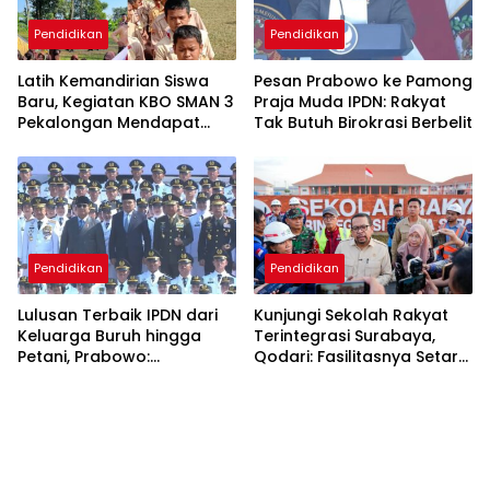
Pendidikan
Pendidikan
Latih Kemandirian Siswa
Pesan Prabowo ke Pamong
Baru, Kegiatan KBO SMAN 3
Praja Muda IPDN: Rakyat
Pekalongan Mendapat
Tak Butuh Birokrasi Berbelit
Antusiasme dan Respon
Positif Orang Tua Murid
Pendidikan
Pendidikan
Lulusan Terbaik IPDN dari
Kunjungi Sekolah Rakyat
Keluarga Buruh hingga
Terintegrasi Surabaya,
Petani, Prabowo:
Qodari: Fasilitasnya Setara
Membanggakan Hati Saya
Sekolah Swasta Terbaik