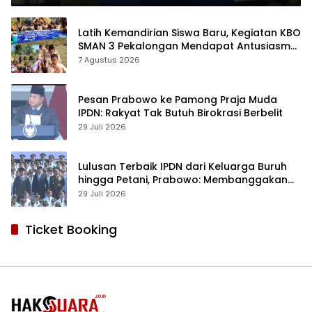
Latih Kemandirian Siswa Baru, Kegiatan KBO
SMAN 3 Pekalongan Mendapat Antusiasme
dan Respon Positif Orang Tua Murid
7 Agustus 2026
Pesan Prabowo ke Pamong Praja Muda
IPDN: Rakyat Tak Butuh Birokrasi Berbelit
29 Juli 2026
Lulusan Terbaik IPDN dari Keluarga Buruh
hingga Petani, Prabowo: Membanggakan
Hati Saya
29 Juli 2026
Ticket Booking