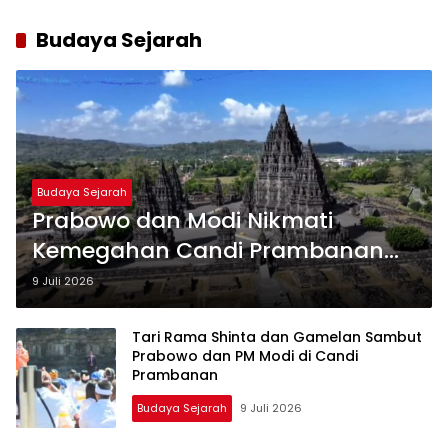
Budaya Sejarah
Budaya Sejarah
Prabowo dan Modi Nikmati
Kemegahan Candi Prambanan
dari Udara, Warisan Dunia Jadi
9 Juli 2026
Saksi Persahabatan Dua Negara
Tari Rama Shinta dan Gamelan Sambut
Prabowo dan PM Modi di Candi
Prambanan
Budaya Sejarah
9 Juli 2026