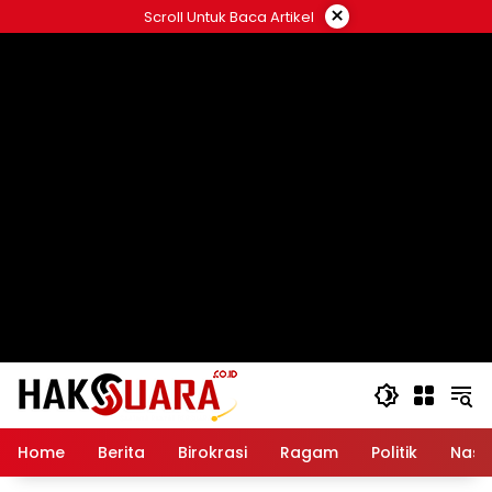
Langsung
×
Scroll Untuk Baca Artikel
ke
konten
Home
Berita
Birokrasi
Ragam
Politik
Nasi