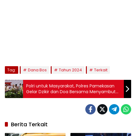
Tag:
Dana Bos
Tahun 2024
Terkait
Polri untuk Masyarakat, Polres Pamekasan
Gelar Dzikir dan Doa Bersama Menyambut
hari Bhayangkara Ke-79
Berita Terkait