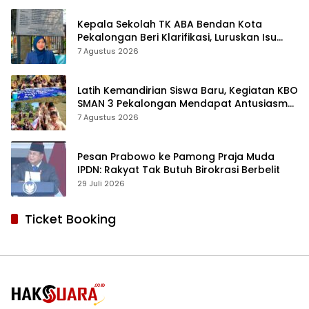
Kepala Sekolah TK ABA Bendan Kota
Pekalongan Beri Klarifikasi, Luruskan Isu
Proyek Revitalisasi
7 Agustus 2026
Latih Kemandirian Siswa Baru, Kegiatan KBO
SMAN 3 Pekalongan Mendapat Antusiasme
dan Respon Positif Orang Tua Murid
7 Agustus 2026
Pesan Prabowo ke Pamong Praja Muda
IPDN: Rakyat Tak Butuh Birokrasi Berbelit
29 Juli 2026
Ticket Booking