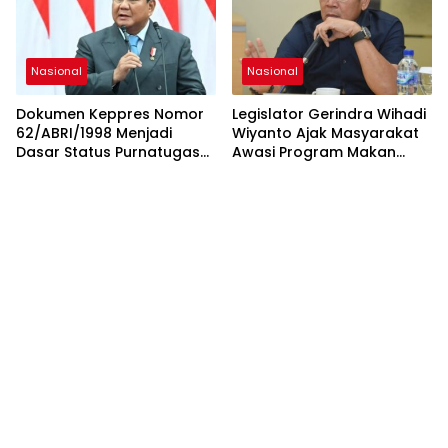
Nasional
Nasional
Dokumen Keppres Nomor
Legislator Gerindra Wihadi
62/ABRI/1998 Menjadi
Wiyanto Ajak Masyarakat
Dasar Status Purnatugas
Awasi Program Makan
Presiden Prabowo di TNI
Bergizi Gratis agar Tepat
Sasaran