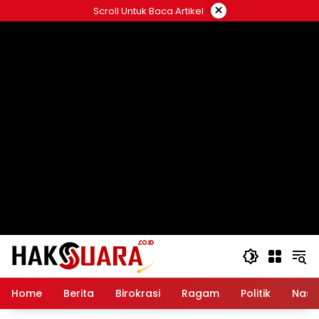
Langsung
×
Scroll Untuk Baca Artikel
ke
konten
Home
Berita
Birokrasi
Ragam
Politik
Nasi