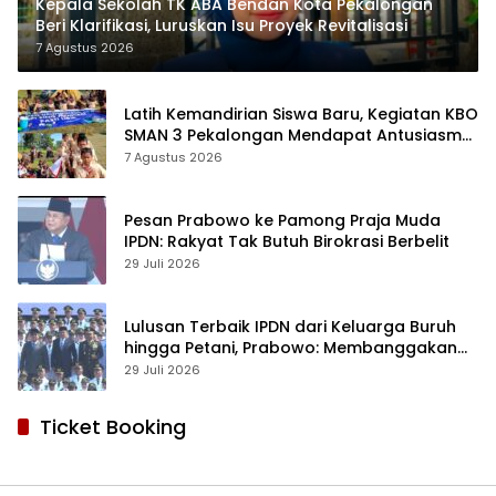
Kepala Sekolah TK ABA Bendan Kota Pekalongan
Beri Klarifikasi, Luruskan Isu Proyek Revitalisasi
7 Agustus 2026
Latih Kemandirian Siswa Baru, Kegiatan KBO
SMAN 3 Pekalongan Mendapat Antusiasme
dan Respon Positif Orang Tua Murid
7 Agustus 2026
Pesan Prabowo ke Pamong Praja Muda
IPDN: Rakyat Tak Butuh Birokrasi Berbelit
29 Juli 2026
Lulusan Terbaik IPDN dari Keluarga Buruh
hingga Petani, Prabowo: Membanggakan
Hati Saya
29 Juli 2026
Ticket Booking