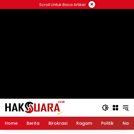
Langsung
×
Scroll Untuk Baca Artikel
ke
konten
Home
Berita
Birokrasi
Ragam
Politik
Nasi