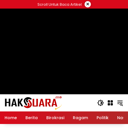
Langsung
×
Scroll Untuk Baca Artikel
ke
konten
Home
Berita
Birokrasi
Ragam
Politik
Nasi