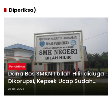
Diperiksa)
Pendidikan
Dana Bos SMKN I bIlah Hilir diduga
Dikorupsi, Kepsek Ucap Sudah
Diperiksa
21 Juli 2025