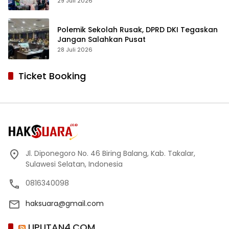
Sekolah Swasta Terbaik
29 Juli 2026
Polemik Sekolah Rusak, DPRD DKI Tegaskan
Jangan Salahkan Pusat
28 Juli 2026
Ticket Booking
Jl. Diponegoro No. 46 Biring Balang, Kab. Takalar,
Sulawesi Selatan, Indonesia
0816340098
haksuara@gmail.com
LIPUTAN4.COM