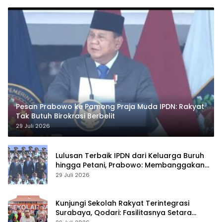
Pesan Prabowo ke Pamong Praja Muda IPDN: Rakyat
Tak Butuh Birokrasi Berbelit
29 Juli 2026
Lulusan Terbaik IPDN dari Keluarga Buruh
hingga Petani, Prabowo: Membanggakan
Hati Saya
29 Juli 2026
Kunjungi Sekolah Rakyat Terintegrasi
Surabaya, Qodari: Fasilitasnya Setara