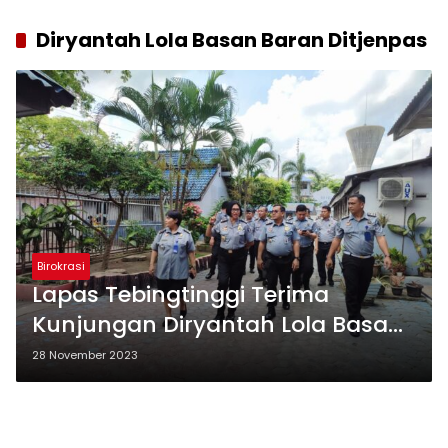
Diryantah Lola Basan Baran Ditjenpas
Birokrasi
Lapas Tebingtinggi Terima
Kunjungan Diryantah Lola Basan
Baran Ditjenpas
28 November 2023