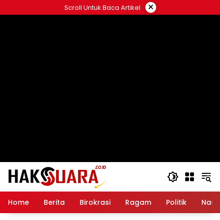
Langsung
×
Scroll Untuk Baca Artikel
ke
konten
Home
Berita
Birokrasi
Ragam
Politik
Nasi