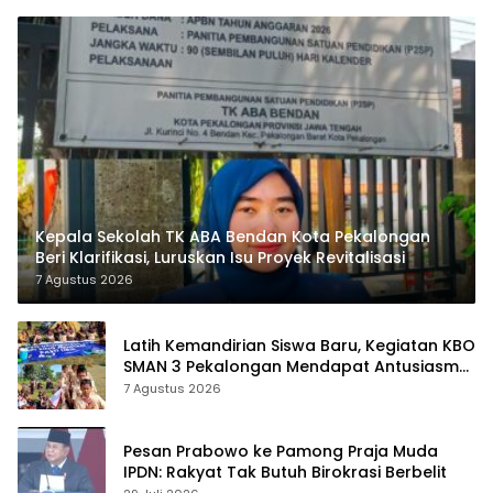
Kepala Sekolah TK ABA Bendan Kota Pekalongan
Beri Klarifikasi, Luruskan Isu Proyek Revitalisasi
7 Agustus 2026
Latih Kemandirian Siswa Baru, Kegiatan KBO
SMAN 3 Pekalongan Mendapat Antusiasme
dan Respon Positif Orang Tua Murid
7 Agustus 2026
Pesan Prabowo ke Pamong Praja Muda
IPDN: Rakyat Tak Butuh Birokrasi Berbelit