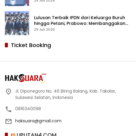
29 Juli 2026
Lulusan Terbaik IPDN dari Keluarga Buruh
hingga Petani, Prabowo: Membanggakan
Hati Saya
29 Juli 2026
Ticket Booking
Jl. Diponegoro No. 46 Biring Balang, Kab. Takalar,
Sulawesi Selatan, Indonesia
0816340098
haksuara@gmail.com
LIPUTAN4.COM