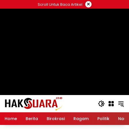
Langsung
×
Scroll Untuk Baca Artikel
ke
konten
Home
Berita
Birokrasi
Ragam
Politik
Nasi