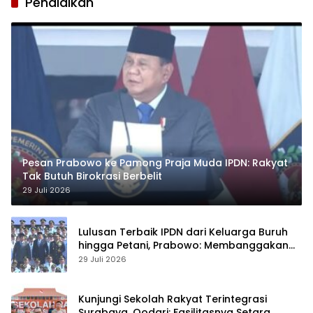
Pendidikan
Pesan Prabowo ke Pamong Praja Muda IPDN: Rakyat
Tak Butuh Birokrasi Berbelit
29 Juli 2026
Lulusan Terbaik IPDN dari Keluarga Buruh
hingga Petani, Prabowo: Membanggakan
Hati Saya
29 Juli 2026
Kunjungi Sekolah Rakyat Terintegrasi
Surabaya, Qodari: Fasilitasnya Setara