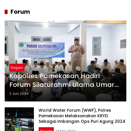
Forum
Ragam
Kapolres Pamekasan Hadiri
Forum Silaturahmi Ulama Umaro
di Pegantenan
2 Juni 2024
World Water Forum (WWF), Polres
Pamekasan Melaksanakan KRYD
Sebagai Imbangan Ops Puri Agung 2024
Ragam
17 Mei 2024