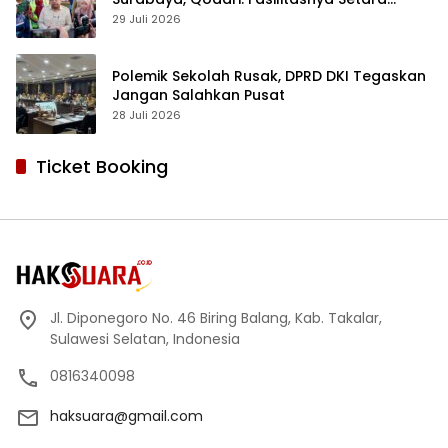
Sekolah Swasta Terbaik
29 Juli 2026
Polemik Sekolah Rusak, DPRD DKI Tegaskan
Jangan Salahkan Pusat
28 Juli 2026
Ticket Booking
Jl. Diponegoro No. 46 Biring Balang, Kab. Takalar,
Sulawesi Selatan, Indonesia
0816340098
haksuara@gmail.com