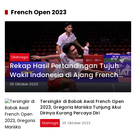
French Open 2023
Olahraga
Rekap Hasil Pertandingan Tujuh
Wakil Indonesia di Ajang French
Open 2023, Dua Atlet Angkat
25 Oktober 2023
Koper
Tersingkir di Babak Awal French Open
2023, Gregoria Mariska Tunjung Akui
Dirinya Kurang Percaya Diri
Olahraga
25 Oktober 2023