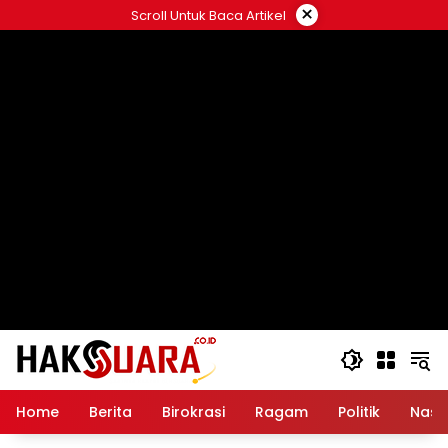
Langsung
×
Scroll Untuk Baca Artikel
ke
konten
Home
Berita
Birokrasi
Ragam
Politik
Nasi