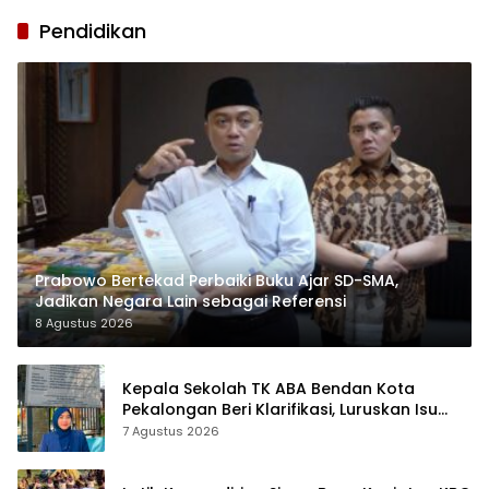
Pendidikan
Prabowo Bertekad Perbaiki Buku Ajar SD-SMA,
Jadikan Negara Lain sebagai Referensi
8 Agustus 2026
Kepala Sekolah TK ABA Bendan Kota
Pekalongan Beri Klarifikasi, Luruskan Isu
Proyek Revitalisasi
7 Agustus 2026