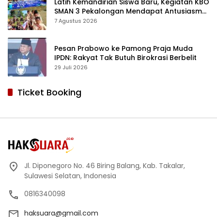
Latih Kemandirian Siswa Baru, Kegiatan KBO
SMAN 3 Pekalongan Mendapat Antusiasme
dan Respon Positif Orang Tua Murid
7 Agustus 2026
Pesan Prabowo ke Pamong Praja Muda
IPDN: Rakyat Tak Butuh Birokrasi Berbelit
29 Juli 2026
Ticket Booking
Jl. Diponegoro No. 46 Biring Balang, Kab. Takalar,
Sulawesi Selatan, Indonesia
0816340098
haksuara@gmail.com