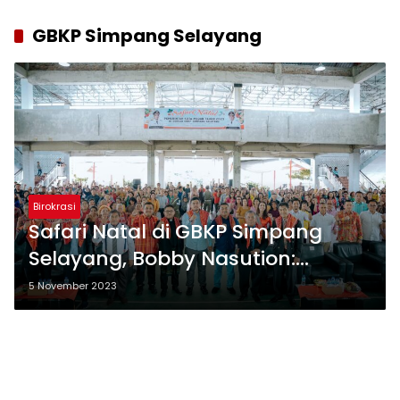
GBKP Simpang Selayang
Birokrasi
Safari Natal di GBKP Simpang
Selayang, Bobby Nasution:
Rumah Ibadah Harus Ramah
5 November 2023
Anak Muda