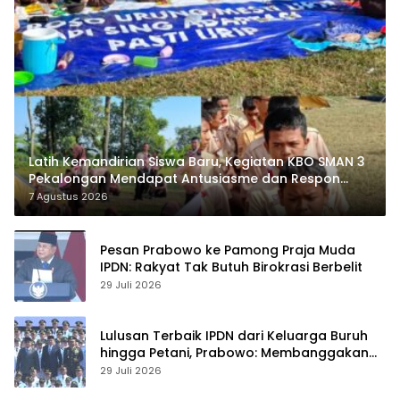
Latih Kemandirian Siswa Baru, Kegiatan KBO SMAN 3
Pekalongan Mendapat Antusiasme dan Respon
Positif Orang Tua Murid
7 Agustus 2026
Pesan Prabowo ke Pamong Praja Muda
IPDN: Rakyat Tak Butuh Birokrasi Berbelit
29 Juli 2026
Lulusan Terbaik IPDN dari Keluarga Buruh
hingga Petani, Prabowo: Membanggakan
Hati Saya
29 Juli 2026