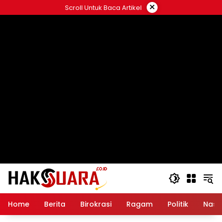
Langsung
×
Scroll Untuk Baca Artikel
ke
konten
Home
Berita
Birokrasi
Ragam
Politik
Nasi