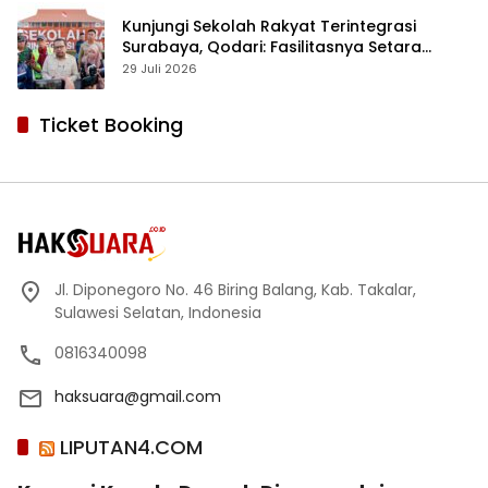
Kunjungi Sekolah Rakyat Terintegrasi
Surabaya, Qodari: Fasilitasnya Setara
Sekolah Swasta Terbaik
29 Juli 2026
Ticket Booking
Jl. Diponegoro No. 46 Biring Balang, Kab. Takalar,
Sulawesi Selatan, Indonesia
0816340098
haksuara@gmail.com
LIPUTAN4.COM