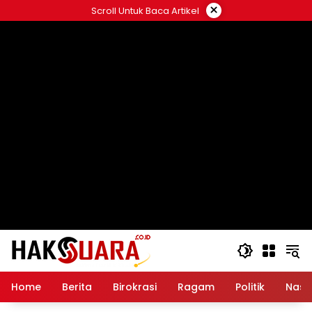
Langsung
×
Scroll Untuk Baca Artikel
ke
konten
Home
Berita
Birokrasi
Ragam
Politik
Nasi