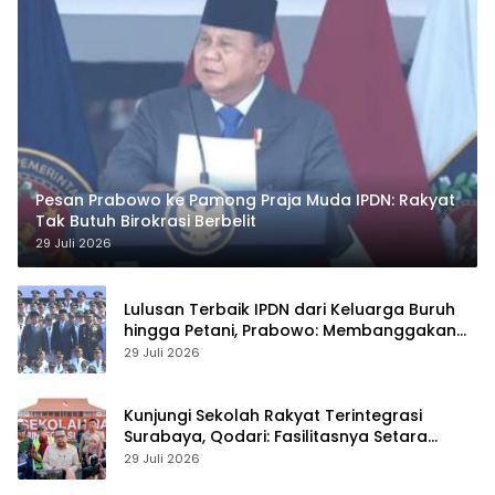
Pesan Prabowo ke Pamong Praja Muda IPDN: Rakyat
Tak Butuh Birokrasi Berbelit
29 Juli 2026
Lulusan Terbaik IPDN dari Keluarga Buruh
hingga Petani, Prabowo: Membanggakan
Hati Saya
29 Juli 2026
Kunjungi Sekolah Rakyat Terintegrasi
Surabaya, Qodari: Fasilitasnya Setara
Sekolah Swasta Terbaik
29 Juli 2026