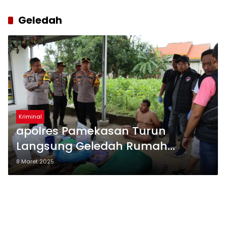
Geledah
Kriminal
apolres Pamekasan Turun
Langsung Geledah Rumah
Bandar Narkoba di Proppo, 4
8 Maret 2025
Tersangka Ditangkap