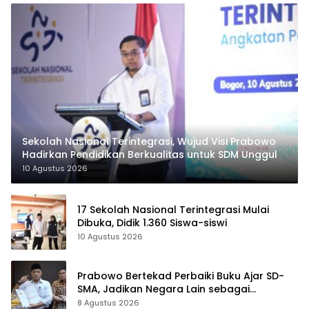
Sekolah Nasional Terintegrasi, Wujud Visi Prabowo
Hadirkan Pendidikan Berkualitas untuk SDM Unggul
10 Agustus 2026
17 Sekolah Nasional Terintegrasi Mulai
Dibuka, Didik 1.360 Siswa-siswi
10 Agustus 2026
Prabowo Bertekad Perbaiki Buku Ajar SD-
SMA, Jadikan Negara Lain sebagai
Referensi
8 Agustus 2026