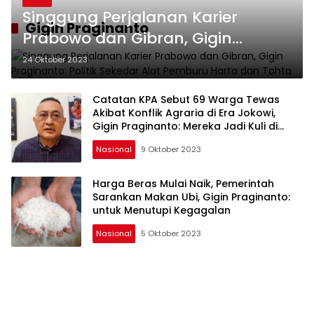
Singgung Perjalanan Karier
Gigin Praginanto
Prabowo dan Gibran, Gigin
Praginanto: Politik Sekedar Alat
24 Oktober 2023
Pemburu Harta dan Tahta
Catatan KPA Sebut 69 Warga Tewas
Akibat Konflik Agraria di Era Jokowi,
Gigin Praginanto: Mereka Jadi Kuli di
Tanah Leluhur
Nasional
9 Oktober 2023
Harga Beras Mulai Naik, Pemerintah
Sarankan Makan Ubi, Gigin Praginanto:
untuk Menutupi Kegagalan
Nasional
5 Oktober 2023