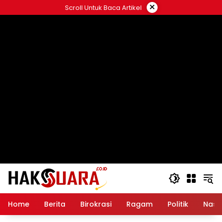
Langsung
×
Scroll Untuk Baca Artikel
ke
konten
Home
Berita
Birokrasi
Ragam
Politik
Nasi