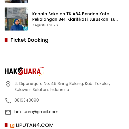
Kepala Sekolah TK ABA Bendan Kota
Pekalongan Beri Klarifikasi, Luruskan Isu
Proyek Revitalisasi
7 Agustus 2026
Ticket Booking
Jl. Diponegoro No. 46 Biring Balang, Kab. Takalar,
Sulawesi Selatan, Indonesia
0816340098
haksuara@gmail.com
LIPUTAN4.COM