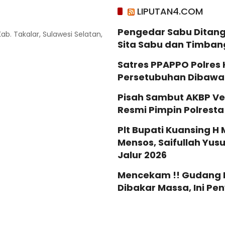
LIPUTAN4.COM
Pengedar Sabu Ditang
Kab. Takalar, Sulawesi Selatan,
Sita Sabu dan Timban
Satres PPAPPO Polres
Persetubuhan Dibaw
Pisah Sambut AKBP Ve
Resmi Pimpin Polrest
Plt Bupati Kuansing H 
Mensos, Saifullah Yus
Jalur 2026
Mencekam !! Gudang Mi
Dibakar Massa, Ini P