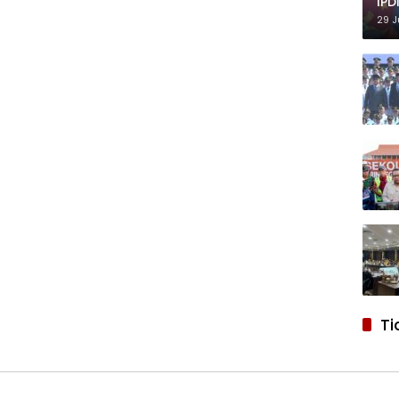
IPD
29 J
Ti