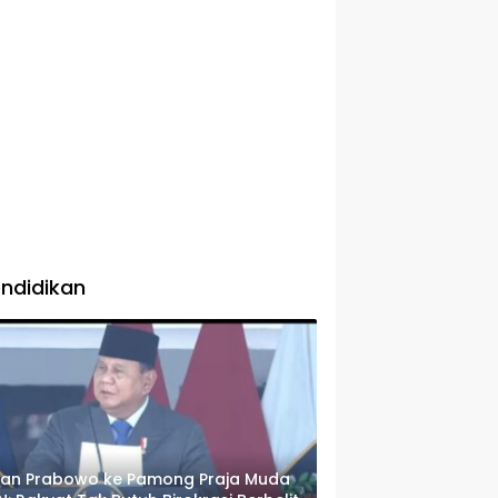
ndidikan
san Prabowo ke Pamong Praja Muda