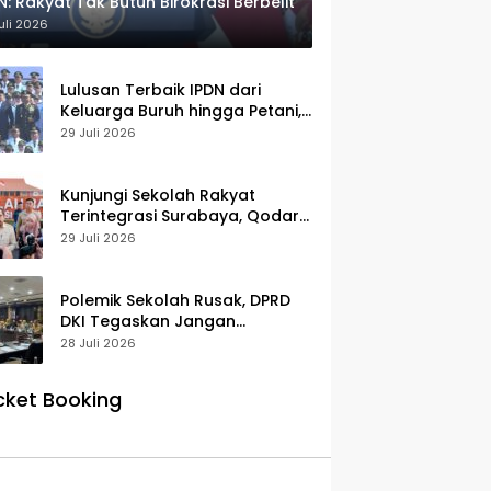
N: Rakyat Tak Butuh Birokrasi Berbelit
uli 2026
Lulusan Terbaik IPDN dari
Keluarga Buruh hingga Petani,
Prabowo: Membanggakan Hati
29 Juli 2026
Saya
Kunjungi Sekolah Rakyat
Terintegrasi Surabaya, Qodari:
Fasilitasnya Setara Sekolah
29 Juli 2026
Swasta Terbaik
Polemik Sekolah Rusak, DPRD
DKI Tegaskan Jangan
Salahkan Pusat
28 Juli 2026
cket Booking