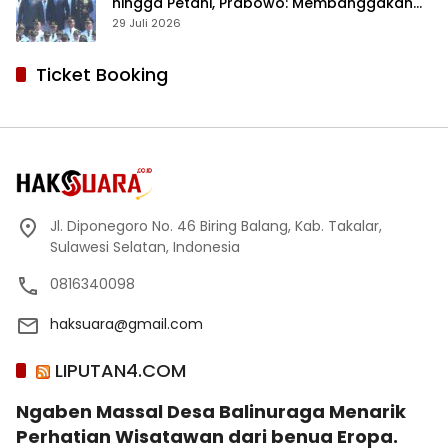
hingga Petani, Prabowo: Membanggakan
Hati Saya
29 Juli 2026
Ticket Booking
Jl. Diponegoro No. 46 Biring Balang, Kab. Takalar,
Sulawesi Selatan, Indonesia
0816340098
haksuara@gmail.com
LIPUTAN4.COM
Ngaben Massal Desa Balinuraga Menarik
Perhatian Wisatawan dari benua Eropa.