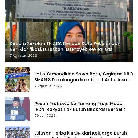
Kepala Sekolah TK ABA Bendan Kota Pekalongan
Beri Klarifikasi, Luruskan Isu Proyek Revitalisasi
7 Agustus 2026
Latih Kemandirian Siswa Baru, Kegiatan KBO
SMAN 3 Pekalongan Mendapat Antusiasme
dan Respon Positif Orang Tua Murid
7 Agustus 2026
Pesan Prabowo ke Pamong Praja Muda
IPDN: Rakyat Tak Butuh Birokrasi Berbelit
29 Juli 2026
Lulusan Terbaik IPDN dari Keluarga Buruh