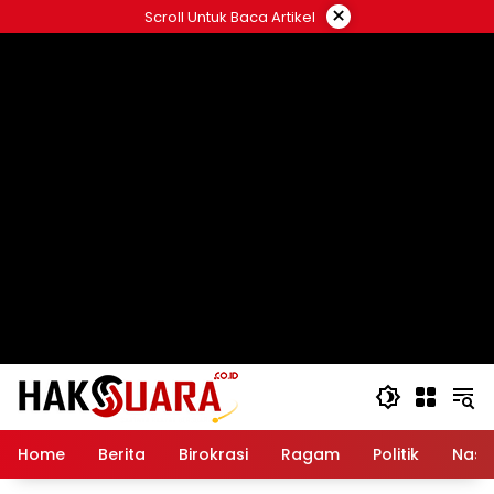
Langsung
×
Scroll Untuk Baca Artikel
ke
konten
Home
Berita
Birokrasi
Ragam
Politik
Nasi