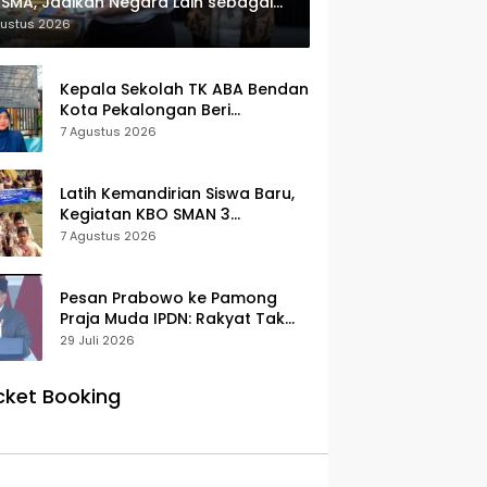
SMA, Jadikan Negara Lain sebagai
erensi
gustus 2026
Kepala Sekolah TK ABA Bendan
Kota Pekalongan Beri
Klarifikasi, Luruskan Isu Proyek
7 Agustus 2026
Revitalisasi
Latih Kemandirian Siswa Baru,
Kegiatan KBO SMAN 3
Pekalongan Mendapat
7 Agustus 2026
Antusiasme dan Respon Positif
Orang Tua Murid
Pesan Prabowo ke Pamong
Praja Muda IPDN: Rakyat Tak
Butuh Birokrasi Berbelit
29 Juli 2026
cket Booking