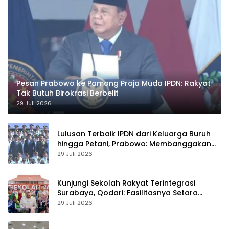
Pesan Prabowo ke Pamong Praja Muda IPDN: Rakyat
Tak Butuh Birokrasi Berbelit
29 Juli 2026
Lulusan Terbaik IPDN dari Keluarga Buruh
hingga Petani, Prabowo: Membanggakan
Hati Saya
29 Juli 2026
Kunjungi Sekolah Rakyat Terintegrasi
Surabaya, Qodari: Fasilitasnya Setara
Sekolah Swasta Terbaik
29 Juli 2026