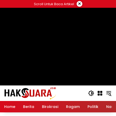
Langsung
×
Scroll Untuk Baca Artikel
ke
konten
Home
Berita
Birokrasi
Ragam
Politik
Nasi