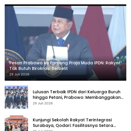
Pesan Prabowo ke Pamong Praja Muda IPDN: Rakyat
Tak Butuh Birokrasi Berbelit
29 Juli 2026
Lulusan Terbaik IPDN dari Keluarga Buruh
hingga Petani, Prabowo: Membanggakan
Hati Saya
29 Juli 2026
Kunjungi Sekolah Rakyat Terintegrasi
Surabaya, Qodari: Fasilitasnya Setara