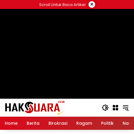
Langsung
×
Scroll Untuk Baca Artikel
ke
konten
Home
Berita
Birokrasi
Ragam
Politik
Nasi