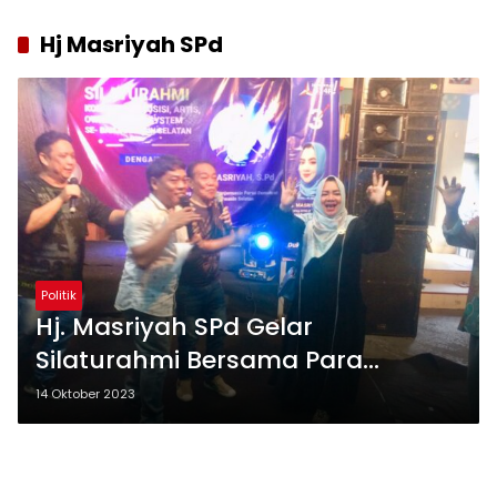
Hj Masriyah SPd
Politik
Hj. Masriyah SPd Gelar
Silaturahmi Bersama Para
Komunitas Pemusik Banua
14 Oktober 2023