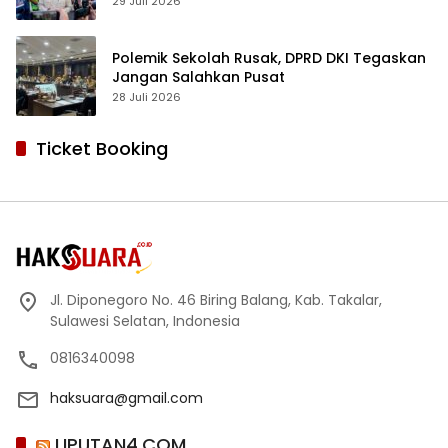
Sekolah Swasta Terbaik
29 Juli 2026
Polemik Sekolah Rusak, DPRD DKI Tegaskan
Jangan Salahkan Pusat
28 Juli 2026
Ticket Booking
Jl. Diponegoro No. 46 Biring Balang, Kab. Takalar,
Sulawesi Selatan, Indonesia
0816340098
haksuara@gmail.com
LIPUTAN4.COM