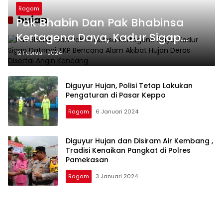
Ragam
hujan
Pak Bhabin Dan Pak Bhabinsa
Kertagena Daya, Kadur Sigap
Datangi TKP Bencana Alam
12 Februari 2024
Akibat Hujan Deras Disertai Angin
Kencang
Diguyur Hujan, Polisi Tetap Lakukan
Pengaturan di Pasar Keppo
Ragam
6 Januari 2024
Diguyur Hujan dan Disiram Air Kembang ,
Tradisi Kenaikan Pangkat di Polres
Pamekasan
Ragam
3 Januari 2024