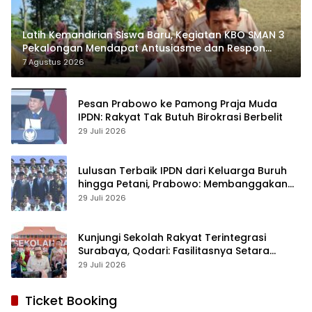
Latih Kemandirian Siswa Baru, Kegiatan KBO SMAN 3
Pekalongan Mendapat Antusiasme dan Respon
Positif Orang Tua Murid
7 Agustus 2026
Pesan Prabowo ke Pamong Praja Muda
IPDN: Rakyat Tak Butuh Birokrasi Berbelit
29 Juli 2026
Lulusan Terbaik IPDN dari Keluarga Buruh
hingga Petani, Prabowo: Membanggakan
Hati Saya
29 Juli 2026
Kunjungi Sekolah Rakyat Terintegrasi
Surabaya, Qodari: Fasilitasnya Setara
Sekolah Swasta Terbaik
29 Juli 2026
Ticket Booking