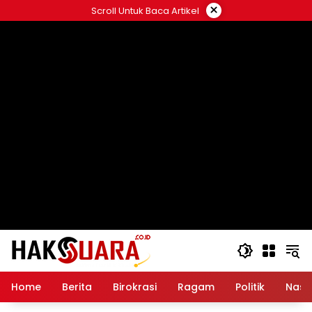
Langsung
×
Scroll Untuk Baca Artikel
ke
konten
Home
Berita
Birokrasi
Ragam
Politik
Nasi