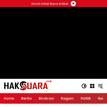
Langsung
×
Scroll Untuk Baca Artikel
ke
konten
Home
Berita
Birokrasi
Ragam
Politik
Nasi