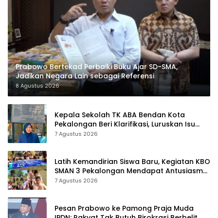
Prabowo Bertekad Perbaiki Buku Ajar SD-SMA,
Jadikan Negara Lain sebagai Referensi
8 Agustus 2026
Kepala Sekolah TK ABA Bendan Kota
Pekalongan Beri Klarifikasi, Luruskan Isu
Proyek Revitalisasi
7 Agustus 2026
Latih Kemandirian Siswa Baru, Kegiatan KBO
SMAN 3 Pekalongan Mendapat Antusiasme
dan Respon Positif Orang Tua Murid
7 Agustus 2026
Pesan Prabowo ke Pamong Praja Muda
IPDN: Rakyat Tak Butuh Birokrasi Berbelit