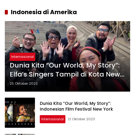
Indonesia di Amerika
Internasional
Dunia Kita “Our World, My Story”:
Elfa’s Singers Tampil di Kota New
York!
25 Oktober 2023
Dunia Kita “Our World, My Story”:
Indonesian Film Festival New York
Internasional
21 Oktober 2023