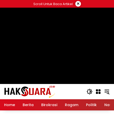
Langsung
×
Scroll Untuk Baca Artikel
ke
konten
Home
Berita
Birokrasi
Ragam
Politik
Nasi