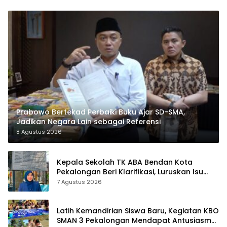
Prabowo Bertekad Perbaiki Buku Ajar SD-SMA,
Jadikan Negara Lain sebagai Referensi
8 Agustus 2026
Kepala Sekolah TK ABA Bendan Kota
Pekalongan Beri Klarifikasi, Luruskan Isu
Proyek Revitalisasi
7 Agustus 2026
Latih Kemandirian Siswa Baru, Kegiatan KBO
SMAN 3 Pekalongan Mendapat Antusiasme