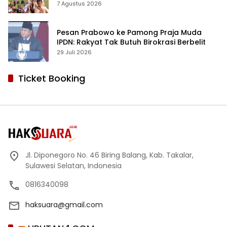
dan Respon Positif Orang Tua Murid
7 Agustus 2026
Pesan Prabowo ke Pamong Praja Muda
IPDN: Rakyat Tak Butuh Birokrasi Berbelit
29 Juli 2026
Ticket Booking
Jl. Diponegoro No. 46 Biring Balang, Kab. Takalar,
Sulawesi Selatan, Indonesia
0816340098
haksuara@gmail.com