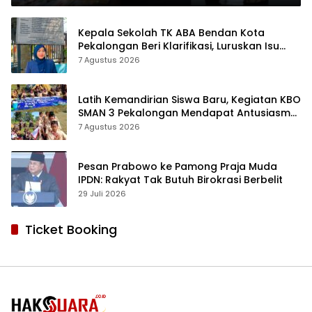
Kepala Sekolah TK ABA Bendan Kota
Pekalongan Beri Klarifikasi, Luruskan Isu
Proyek Revitalisasi
7 Agustus 2026
Latih Kemandirian Siswa Baru, Kegiatan KBO
SMAN 3 Pekalongan Mendapat Antusiasme
dan Respon Positif Orang Tua Murid
7 Agustus 2026
Pesan Prabowo ke Pamong Praja Muda
IPDN: Rakyat Tak Butuh Birokrasi Berbelit
29 Juli 2026
Ticket Booking