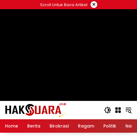
Langsung
×
Scroll Untuk Baca Artikel
ke
konten
Home
Berita
Birokrasi
Ragam
Politik
Nasi