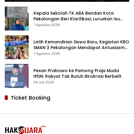
Kepala Sekolah TK ABA Bendan Kota
Pekalongan Beri Klarifikasi, Luruskan Isu
Proyek Revitalisasi
7 Agustus 2026
Latih Kemandirian Siswa Baru, Kegiatan KBO
SMAN 3 Pekalongan Mendapat Antusiasme
dan Respon Positif Orang Tua Murid
7 Agustus 2026
Pesan Prabowo ke Pamong Praja Muda
IPDN: Rakyat Tak Butuh Birokrasi Berbelit
29 Juli 2026
Ticket Booking