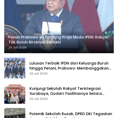
Pesan Prabowo ke Pamong Praja Muda IPDN: Rakyat
Tak Butuh Birokrasi Berbelit
29 Juli 2026
Lulusan Terbaik IPDN dari Keluarga Buruh
hingga Petani, Prabowo: Membanggakan
Hati Saya
29 Juli 2026
Kunjungi Sekolah Rakyat Terintegrasi
Surabaya, Qodari: Fasilitasnya Setara
Sekolah Swasta Terbaik
29 Juli 2026
Polemik Sekolah Rusak, DPRD DKI Tegaskan