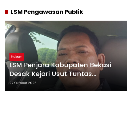
LSM Pengawasan Publik
Hukum
LSM Penjara Kabupaten Bekasi
Desak Kejari Usut Tuntas
Pembongkaran Jembatan
27 Oktober 2025
Sukamulya Tanpa Prosedur