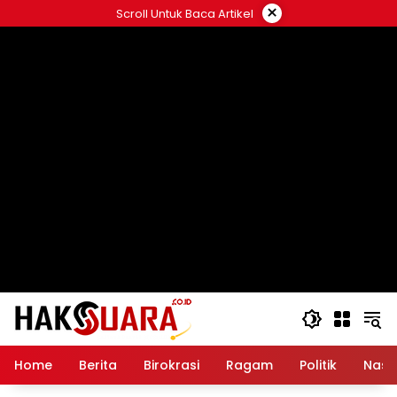
Langsung
×
Scroll Untuk Baca Artikel
ke
konten
Home
Berita
Birokrasi
Ragam
Politik
Nasi