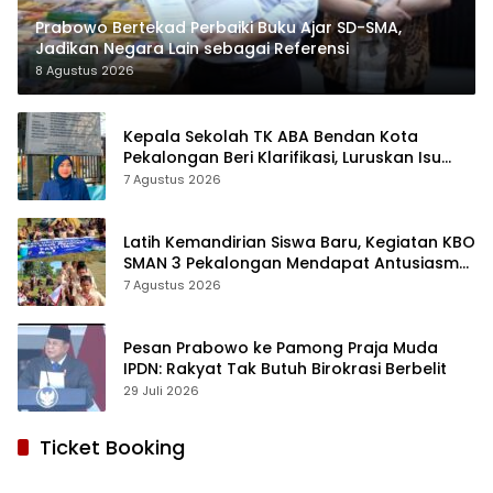
Prabowo Bertekad Perbaiki Buku Ajar SD-SMA,
Jadikan Negara Lain sebagai Referensi
8 Agustus 2026
Kepala Sekolah TK ABA Bendan Kota
Pekalongan Beri Klarifikasi, Luruskan Isu
Proyek Revitalisasi
7 Agustus 2026
Latih Kemandirian Siswa Baru, Kegiatan KBO
SMAN 3 Pekalongan Mendapat Antusiasme
dan Respon Positif Orang Tua Murid
7 Agustus 2026
Pesan Prabowo ke Pamong Praja Muda
IPDN: Rakyat Tak Butuh Birokrasi Berbelit
29 Juli 2026
Ticket Booking