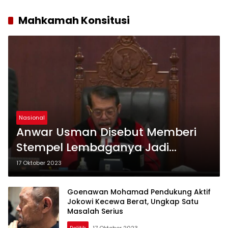
Mahkamah Konsitusi
Nasional
Anwar Usman Disebut Memberi
Stempel Lembaganya Jadi
Mahkamah Keluarga,
17 Oktober 2023
Muhammadiyah: Innalillah, Mari
Kita Takziyah untuk MK
Goenawan Mohamad Pendukung Aktif
Jokowi Kecewa Berat, Ungkap Satu
Masalah Serius
Politik
17 Oktober 2023