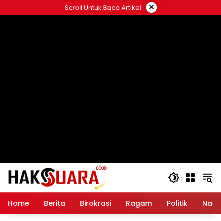
Langsung
×
Scroll Untuk Baca Artikel
ke
konten
Home
Berita
Birokrasi
Ragam
Politik
Nasi