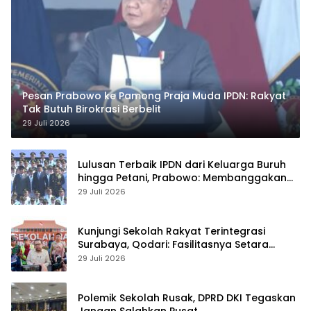
Pesan Prabowo ke Pamong Praja Muda IPDN: Rakyat
Tak Butuh Birokrasi Berbelit
29 Juli 2026
Lulusan Terbaik IPDN dari Keluarga Buruh
hingga Petani, Prabowo: Membanggakan
Hati Saya
29 Juli 2026
Kunjungi Sekolah Rakyat Terintegrasi
Surabaya, Qodari: Fasilitasnya Setara
Sekolah Swasta Terbaik
29 Juli 2026
Polemik Sekolah Rusak, DPRD DKI Tegaskan
Jangan Salahkan Pusat