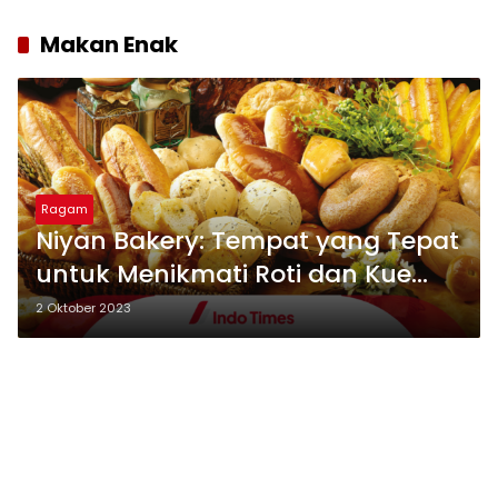
Makan Enak
Ragam
Niyan Bakery: Tempat yang Tepat
untuk Menikmati Roti dan Kue
yang Lezat di Kota Batam
2 Oktober 2023