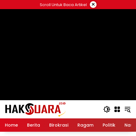
Langsung
×
Scroll Untuk Baca Artikel
ke
konten
Home
Berita
Birokrasi
Ragam
Politik
Nasi