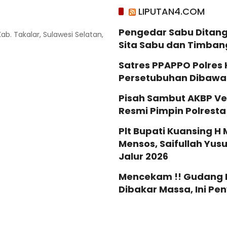
LIPUTAN4.COM
Pengedar Sabu Ditang
Kab. Takalar, Sulawesi Selatan,
Sita Sabu dan Timban
Satres PPAPPO Polres
Persetubuhan Dibaw
Pisah Sambut AKBP Ve
Resmi Pimpin Polrest
Plt Bupati Kuansing H 
Mensos, Saifullah Yus
Jalur 2026
Mencekam !! Gudang Mi
Dibakar Massa, Ini P