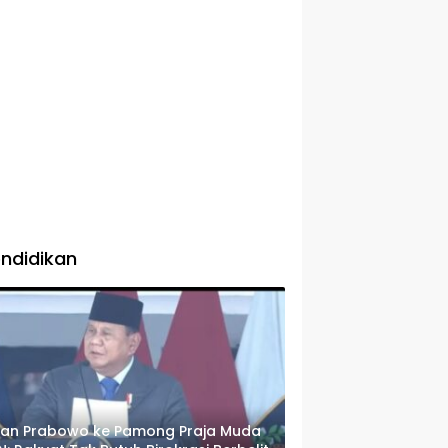
ndidikan
san Prabowo ke Pamong Praja Muda