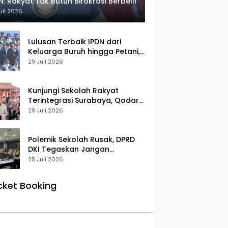
N: Rakyat Tak Butuh Birokrasi Berbelit
uli 2026
Lulusan Terbaik IPDN dari
Keluarga Buruh hingga Petani,
Prabowo: Membanggakan Hati
29 Juli 2026
Saya
Kunjungi Sekolah Rakyat
Terintegrasi Surabaya, Qodari:
Fasilitasnya Setara Sekolah
29 Juli 2026
Swasta Terbaik
Polemik Sekolah Rusak, DPRD
DKI Tegaskan Jangan
Salahkan Pusat
28 Juli 2026
cket Booking