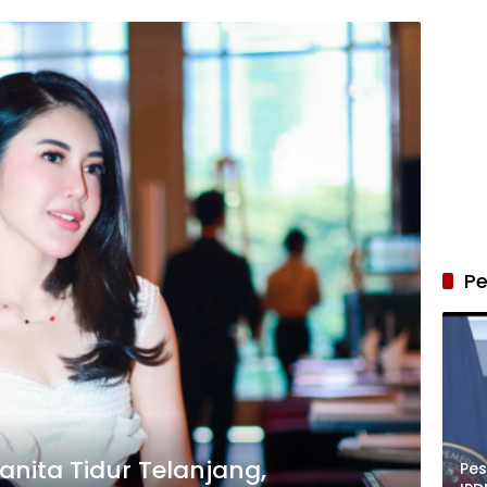
Pe
nita Tidur Telanjang,
Pe