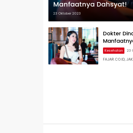
Manfaatnya Dahsyat!
23 Oktober 2023
Dokter Din
Manfaatny
Kesehatan
23 
FAJAR.CO.ID, JAK