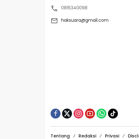
0816340098
haksuara@gmail.com
Tentang
Redaksi
Privasi
Disc