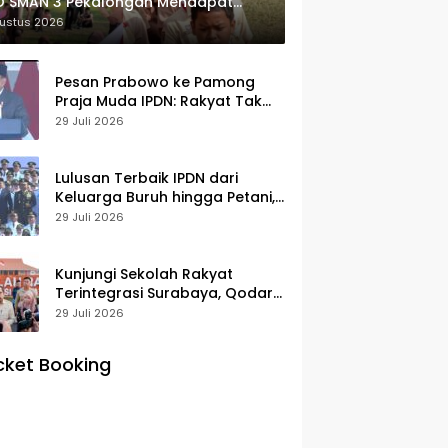
O SMAN 3 Pekalongan Mendapat
usiasme dan Respon Positif Orang
gustus 2026
 Murid
Pesan Prabowo ke Pamong
Praja Muda IPDN: Rakyat Tak
Butuh Birokrasi Berbelit
29 Juli 2026
Lulusan Terbaik IPDN dari
Keluarga Buruh hingga Petani,
Prabowo: Membanggakan Hati
29 Juli 2026
Saya
Kunjungi Sekolah Rakyat
Terintegrasi Surabaya, Qodari:
Fasilitasnya Setara Sekolah
29 Juli 2026
Swasta Terbaik
cket Booking