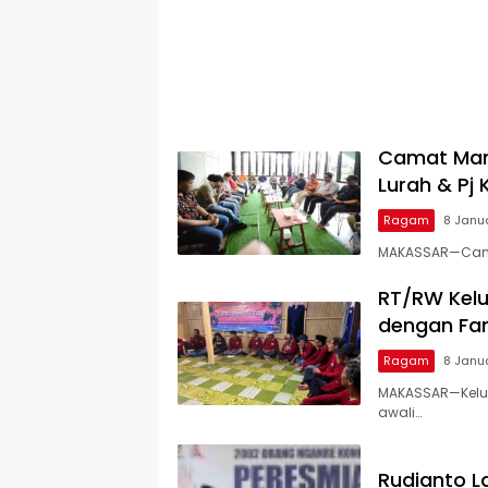
Camat Mang
Lurah & Pj
Ragam
8 Janu
MAKASSAR—Camat
RT/RW Kelu
dengan Fam
Ragam
8 Janu
MAKASSAR—Kelu
awali…
Rudianto L