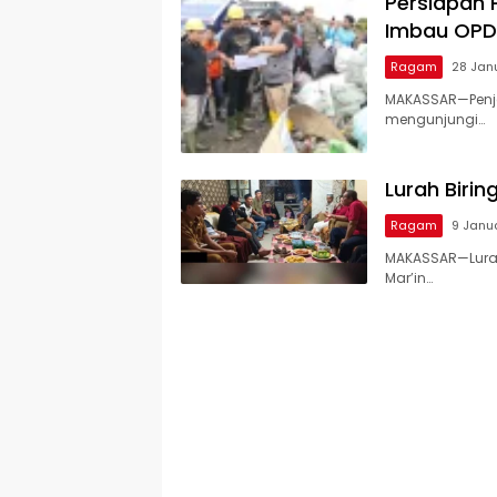
Persiapan 
Imbau OPD
Ragam
28 Jan
MAKASSAR—Penja
mengunjungi…
Lurah Biri
Ragam
9 Janu
MAKASSAR—Lurah
Mar’in…