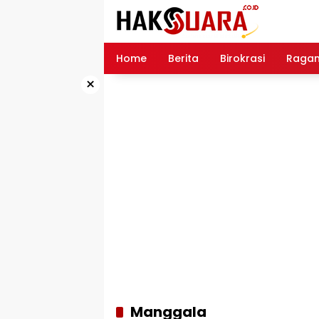
Langsung
ke
konten
Home
Berita
Birokrasi
Raga
×
Manggala