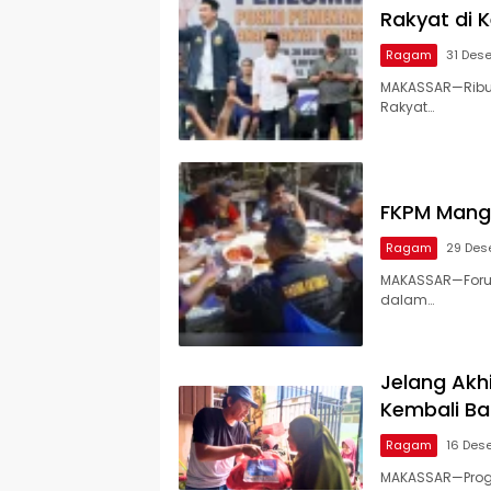
Rakyat di
Ragam
31 Des
MAKASSAR—Ribu
Rakyat…
FKPM Mangg
Ragam
29 Des
MAKASSAR—Forum
dalam…
Jelang Akh
Kembali Ba
Ragam
16 Des
MAKASSAR—Prog