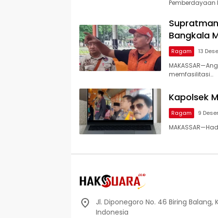
Pemberdayaan 
Supratman 
Bangkala 
Ragam
13 Des
MAKASSAR—Anggo
memfasilitasi…
Kapolsek M
Ragam
9 Dese
MAKASSAR—Hadap
Jl. Diponegoro No. 46 Biring Balang, 
Indonesia