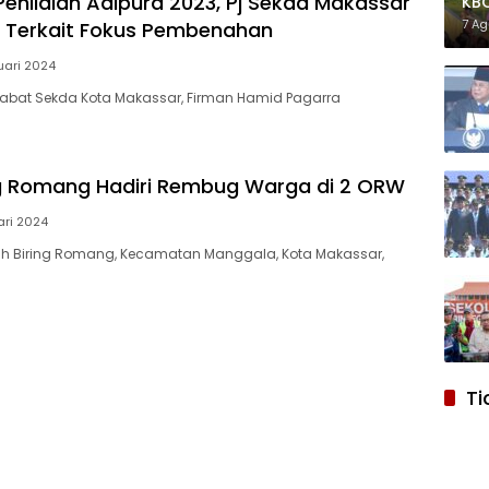
Penilaian Adipura 2023, Pj Sekda Makassar
KB
Ant
7 A
 Terkait Fokus Pembenahan
Tua
uari 2024
bat Sekda Kota Makassar, Firman Hamid Pagarra
ng Romang Hadiri Rembug Warga di 2 ORW
ari 2024
 Biring Romang, Kecamatan Manggala, Kota Makassar,
Ti