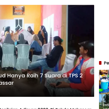
Pe
 Hanya Raih 7 Suara di TPS 2
assar
Lat