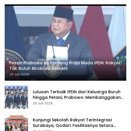
Pesan Prabowo ke Pamong Praja Muda IPDN: Rakyat
Tak Butuh Birokrasi Berbelit
29 Juli 2026
Lulusan Terbaik IPDN dari Keluarga Buruh
hingga Petani, Prabowo: Membanggakan
Hati Saya
29 Juli 2026
Kunjungi Sekolah Rakyat Terintegrasi
Surabaya, Qodari: Fasilitasnya Setara