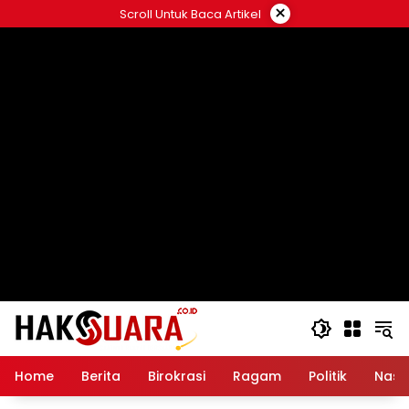
Langsung
×
Scroll Untuk Baca Artikel
ke
konten
Home
Berita
Birokrasi
Ragam
Politik
Nasi