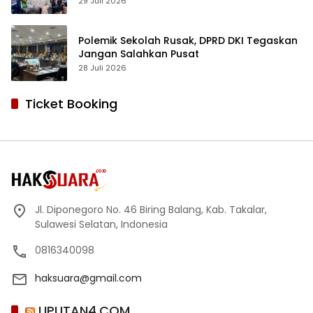
Sekolah Swasta Terbaik
29 Juli 2026
Polemik Sekolah Rusak, DPRD DKI Tegaskan
Jangan Salahkan Pusat
28 Juli 2026
Ticket Booking
Jl. Diponegoro No. 46 Biring Balang, Kab. Takalar,
Sulawesi Selatan, Indonesia
0816340098
haksuara@gmail.com
LIPUTAN4.COM