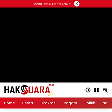
Langsung
×
Scroll Untuk Baca Artikel
ke
konten
Home
Berita
Birokrasi
Ragam
Politik
Nasi