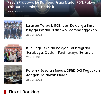
Pesan Prabowo ke Pamong Praja Muda IPDN: Rakyat
Tak Butuh Birokrasi Berbelit
29 Juli 2026
Lulusan Terbaik IPDN dari Keluarga Buruh
hingga Petani, Prabowo: Membanggakan
Hati Saya
29 Juli 2026
Kunjungi Sekolah Rakyat Terintegrasi
Surabaya, Qodari: Fasilitasnya Setara
Sekolah Swasta Terbaik
29 Juli 2026
Polemik Sekolah Rusak, DPRD DKI Tegaskan
Jangan Salahkan Pusat
28 Juli 2026
Ticket Booking