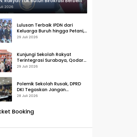
N: Rakyat Tak Butuh Birokrasi Berbelit
uli 2026
Lulusan Terbaik IPDN dari
Keluarga Buruh hingga Petani,
Prabowo: Membanggakan Hati
29 Juli 2026
Saya
Kunjungi Sekolah Rakyat
Terintegrasi Surabaya, Qodari:
Fasilitasnya Setara Sekolah
29 Juli 2026
Swasta Terbaik
Polemik Sekolah Rusak, DPRD
DKI Tegaskan Jangan
Salahkan Pusat
28 Juli 2026
cket Booking