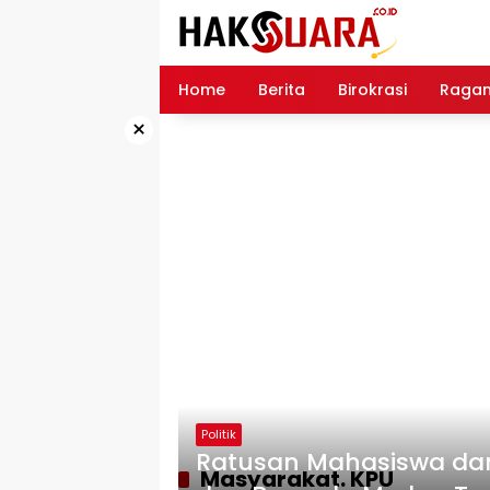
Langsung
ke
konten
Home
Berita
Birokrasi
Raga
×
Politik
Ratusan Mahasiswa dan
Masyarakat. KPU