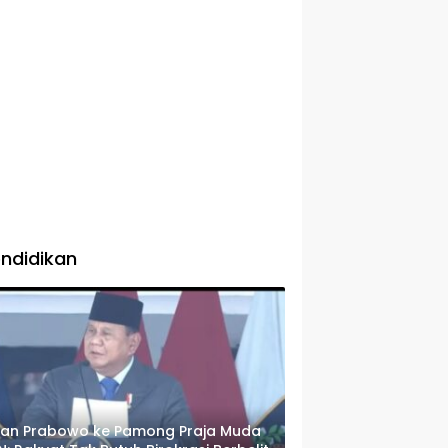
ndidikan
san Prabowo ke Pamong Praja Muda