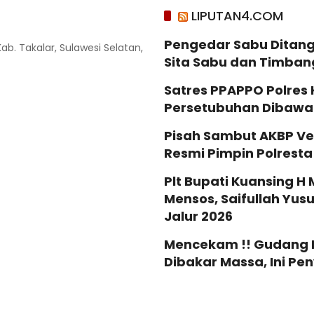
LIPUTAN4.COM
Pengedar Sabu Ditang
Kab. Takalar, Sulawesi Selatan,
Sita Sabu dan Timban
Satres PPAPPO Polres
Persetubuhan Dibaw
Pisah Sambut AKBP Ve
Resmi Pimpin Polrest
Plt Bupati Kuansing H 
Mensos, Saifullah Yus
Jalur 2026
Mencekam !! Gudang Mi
Dibakar Massa, Ini P