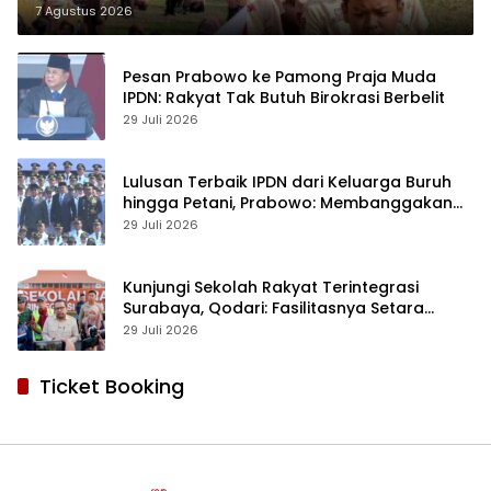
Positif Orang Tua Murid
7 Agustus 2026
Pesan Prabowo ke Pamong Praja Muda
IPDN: Rakyat Tak Butuh Birokrasi Berbelit
29 Juli 2026
Lulusan Terbaik IPDN dari Keluarga Buruh
hingga Petani, Prabowo: Membanggakan
Hati Saya
29 Juli 2026
Kunjungi Sekolah Rakyat Terintegrasi
Surabaya, Qodari: Fasilitasnya Setara
Sekolah Swasta Terbaik
29 Juli 2026
Ticket Booking