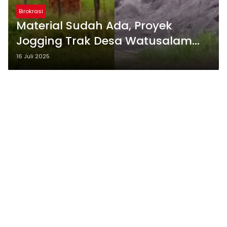
Birokrasi
Material Sudah Ada, Proyek
Jogging Trak Desa Watusalam
Kab Pekalongan Belum
16 Juli 2025
dikerjakan.”Ada Apakah Dengan
Birokrasi ?