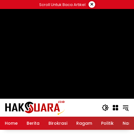
Langsung
×
Scroll Untuk Baca Artikel
ke
konten
Home
Berita
Birokrasi
Ragam
Politik
Nasi