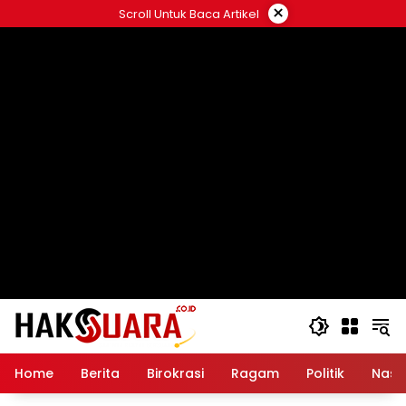
Langsung
×
Scroll Untuk Baca Artikel
ke
konten
Home
Berita
Birokrasi
Ragam
Politik
Nasi