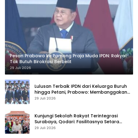
Pesan Prabowo ke Pamong Praja Muda IPDN: Rakyat
Tak Butuh Birokrasi Berbelit
29 Juli 2026
Lulusan Terbaik IPDN dari Keluarga Buruh
hingga Petani, Prabowo: Membanggakan
Hati Saya
29 Juli 2026
Kunjungi Sekolah Rakyat Terintegrasi
Surabaya, Qodari: Fasilitasnya Setara
Sekolah Swasta Terbaik
29 Juli 2026