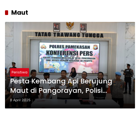
Maut
Peristiwa
Pesta Kembang Api Berujung
Maut di Pangorayan, Polisi
Amankan 8 Tersangka
8 April 2025