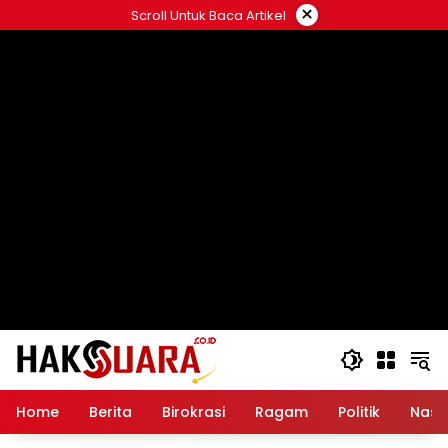
Langsung
×
Scroll Untuk Baca Artikel
ke
konten
Home
Berita
Birokrasi
Ragam
Politik
Nasi