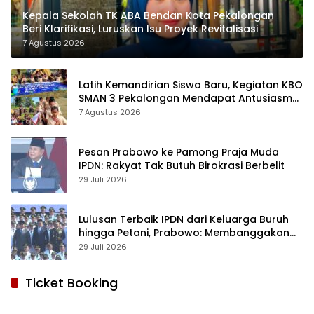
Kepala Sekolah TK ABA Bendan Kota Pekalongan
Beri Klarifikasi, Luruskan Isu Proyek Revitalisasi
7 Agustus 2026
Latih Kemandirian Siswa Baru, Kegiatan KBO
SMAN 3 Pekalongan Mendapat Antusiasme
dan Respon Positif Orang Tua Murid
7 Agustus 2026
Pesan Prabowo ke Pamong Praja Muda
IPDN: Rakyat Tak Butuh Birokrasi Berbelit
29 Juli 2026
Lulusan Terbaik IPDN dari Keluarga Buruh
hingga Petani, Prabowo: Membanggakan
Hati Saya
29 Juli 2026
Ticket Booking