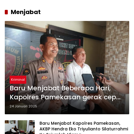
Menjabat
Kriminal
Baru Menjabat Beberapa Hari,
Kapolres Pamekasan gerak cepat
Ungkap 2 Kasus Curanmor
24 Januari 2025
Baru Menjabat Kapolres Pamekasan,
AKBP Hendra Eko Triyulianto Silaturrahmi