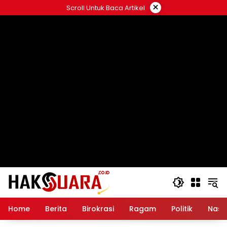
Langsung
×
Scroll Untuk Baca Artikel
ke
konten
Home
Berita
Birokrasi
Ragam
Politik
Nasi