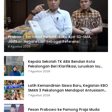
Prabowo Bertekad Perbaiki Buku Ajar SD-SMA,
Jadikan Negara Lain sebagai Referensi
8 Agustus 2026
Kepala Sekolah TK ABA Bendan Kota
Pekalongan Beri Klarifikasi, Luruskan Isu
Proyek Revitalisasi
7 Agustus 2026
Latih Kemandirian Siswa Baru, Kegiatan KBO
SMAN 3 Pekalongan Mendapat Antusiasme
dan Respon Positif Orang Tua Murid
7 Agustus 2026
Pesan Prabowo ke Pamong Praja Muda