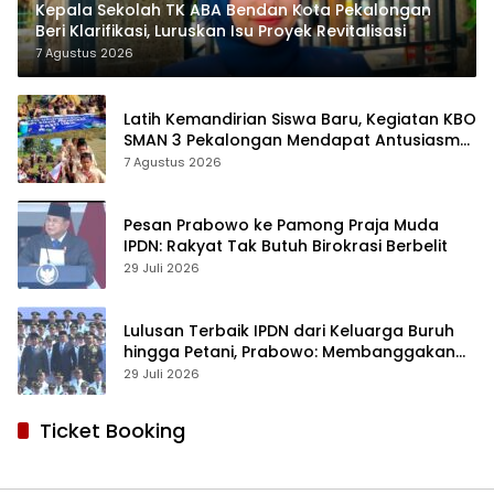
Kepala Sekolah TK ABA Bendan Kota Pekalongan
Beri Klarifikasi, Luruskan Isu Proyek Revitalisasi
7 Agustus 2026
Latih Kemandirian Siswa Baru, Kegiatan KBO
SMAN 3 Pekalongan Mendapat Antusiasme
dan Respon Positif Orang Tua Murid
7 Agustus 2026
Pesan Prabowo ke Pamong Praja Muda
IPDN: Rakyat Tak Butuh Birokrasi Berbelit
29 Juli 2026
Lulusan Terbaik IPDN dari Keluarga Buruh
hingga Petani, Prabowo: Membanggakan
Hati Saya
29 Juli 2026
Ticket Booking