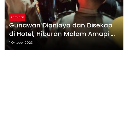
Kriminal
Gunawan Dianiaya dan Disekap
di Hotel, Hiburan Malam Amapi di
Jalan Merak Jingga Mencekam
1 Oktober 2023
Digeruduk Ratusan Massa FKPPI
Medan