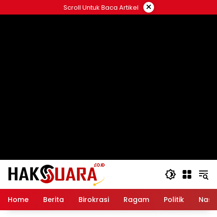
Langsung
×
Scroll Untuk Baca Artikel
ke
konten
Home
Berita
Birokrasi
Ragam
Politik
Nasi