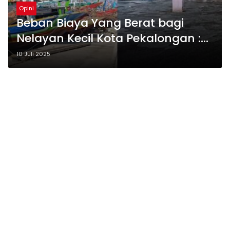
Opini
Beban Biaya Yang Berat bagi
Nelayan Kecil Kota Pekalongan :
Apakah Ada Jalan Keluar ?
10 Juli 2025