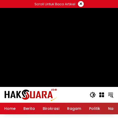
Langsung
×
Scroll Untuk Baca Artikel
ke
konten
Home
Berita
Birokrasi
Ragam
Politik
Nasi