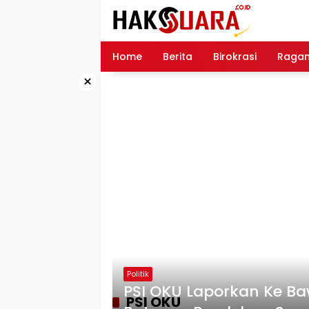
Langsung
ke
konten
Home
Berita
Birokrasi
Raga
×
Politik
PSI OKU Laporkan Ke B
PSI OKU