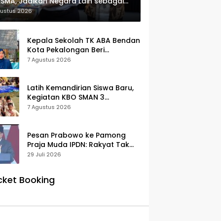
SMA, Jadikan Negara Lain sebagai
erensi
gustus 2026
Kepala Sekolah TK ABA Bendan
Kota Pekalongan Beri
Klarifikasi, Luruskan Isu Proyek
7 Agustus 2026
Revitalisasi
Latih Kemandirian Siswa Baru,
Kegiatan KBO SMAN 3
Pekalongan Mendapat
7 Agustus 2026
Antusiasme dan Respon Positif
Orang Tua Murid
Pesan Prabowo ke Pamong
Praja Muda IPDN: Rakyat Tak
Butuh Birokrasi Berbelit
29 Juli 2026
cket Booking