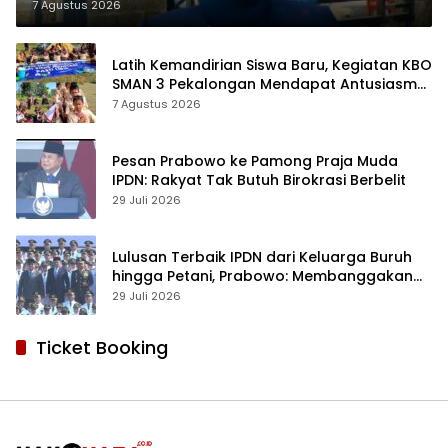
7 Agustus 2026
Latih Kemandirian Siswa Baru, Kegiatan KBO
SMAN 3 Pekalongan Mendapat Antusiasme
dan Respon Positif Orang Tua Murid
7 Agustus 2026
Pesan Prabowo ke Pamong Praja Muda
IPDN: Rakyat Tak Butuh Birokrasi Berbelit
29 Juli 2026
Lulusan Terbaik IPDN dari Keluarga Buruh
hingga Petani, Prabowo: Membanggakan
Hati Saya
29 Juli 2026
Ticket Booking