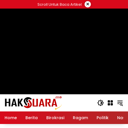
Langsung
×
Scroll Untuk Baca Artikel
ke
konten
Home
Berita
Birokrasi
Ragam
Politik
Nasi