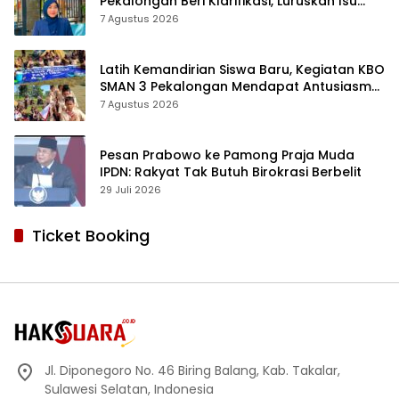
Pekalongan Beri Klarifikasi, Luruskan Isu
Proyek Revitalisasi
7 Agustus 2026
Latih Kemandirian Siswa Baru, Kegiatan KBO
SMAN 3 Pekalongan Mendapat Antusiasme
dan Respon Positif Orang Tua Murid
7 Agustus 2026
Pesan Prabowo ke Pamong Praja Muda
IPDN: Rakyat Tak Butuh Birokrasi Berbelit
29 Juli 2026
Ticket Booking
Jl. Diponegoro No. 46 Biring Balang, Kab. Takalar,
Sulawesi Selatan, Indonesia