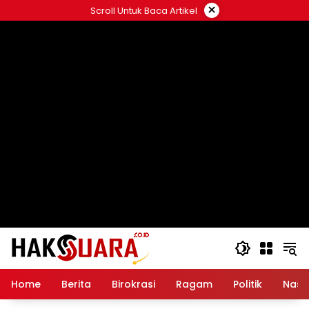
Langsung
×
Scroll Untuk Baca Artikel
ke
konten
Home
Berita
Birokrasi
Ragam
Politik
Nasi