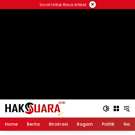
Langsung
×
Scroll Untuk Baca Artikel
ke
konten
Home
Berita
Birokrasi
Ragam
Politik
Nasi