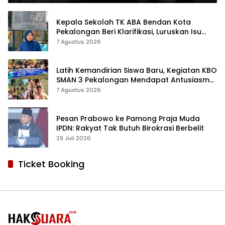
Kepala Sekolah TK ABA Bendan Kota
Pekalongan Beri Klarifikasi, Luruskan Isu
Proyek Revitalisasi
7 Agustus 2026
Latih Kemandirian Siswa Baru, Kegiatan KBO
SMAN 3 Pekalongan Mendapat Antusiasme
dan Respon Positif Orang Tua Murid
7 Agustus 2026
Pesan Prabowo ke Pamong Praja Muda
IPDN: Rakyat Tak Butuh Birokrasi Berbelit
29 Juli 2026
Ticket Booking