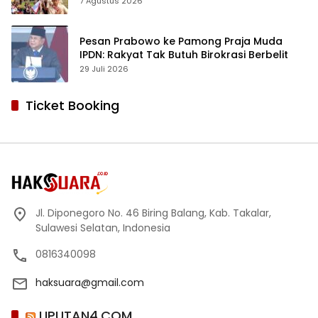
dan Respon Positif Orang Tua Murid
7 Agustus 2026
Pesan Prabowo ke Pamong Praja Muda
IPDN: Rakyat Tak Butuh Birokrasi Berbelit
29 Juli 2026
Ticket Booking
Jl. Diponegoro No. 46 Biring Balang, Kab. Takalar,
Sulawesi Selatan, Indonesia
0816340098
haksuara@gmail.com
LIPUTAN4.COM