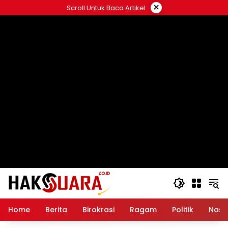
Langsung
×
Scroll Untuk Baca Artikel
ke
konten
Home
Berita
Birokrasi
Ragam
Politik
Nasi