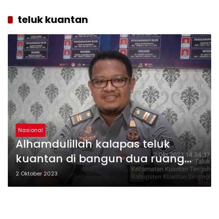
teluk kuantan
Nasional
Alhamdulillah kalapas teluk
kuantan di bangun dua ruang
kamar tahanan guna
2 Oktober 2023
mengurangi over kapasitas