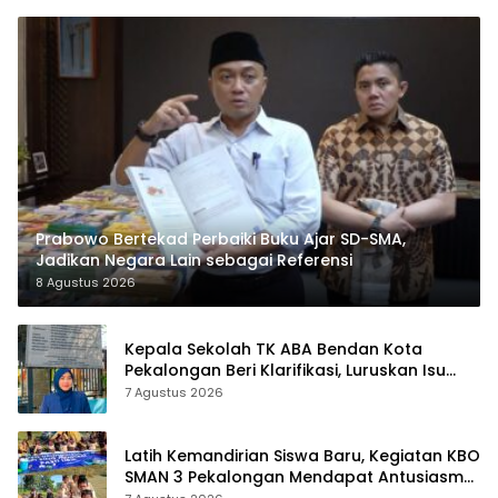
Prabowo Bertekad Perbaiki Buku Ajar SD-SMA,
Jadikan Negara Lain sebagai Referensi
8 Agustus 2026
Kepala Sekolah TK ABA Bendan Kota
Pekalongan Beri Klarifikasi, Luruskan Isu
Proyek Revitalisasi
7 Agustus 2026
Latih Kemandirian Siswa Baru, Kegiatan KBO
SMAN 3 Pekalongan Mendapat Antusiasme