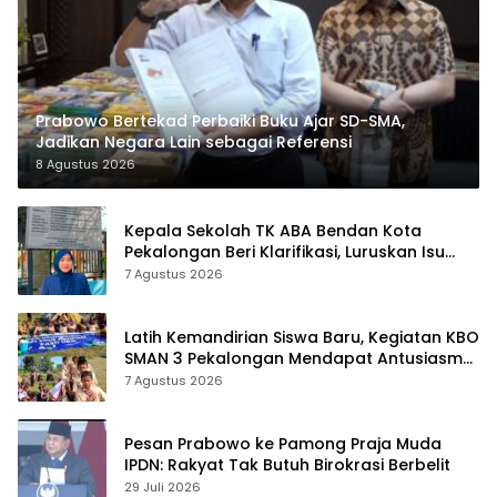
Prabowo Bertekad Perbaiki Buku Ajar SD-SMA,
Jadikan Negara Lain sebagai Referensi
8 Agustus 2026
Kepala Sekolah TK ABA Bendan Kota
Pekalongan Beri Klarifikasi, Luruskan Isu
Proyek Revitalisasi
7 Agustus 2026
Latih Kemandirian Siswa Baru, Kegiatan KBO
SMAN 3 Pekalongan Mendapat Antusiasme
dan Respon Positif Orang Tua Murid
7 Agustus 2026
Pesan Prabowo ke Pamong Praja Muda
IPDN: Rakyat Tak Butuh Birokrasi Berbelit
29 Juli 2026