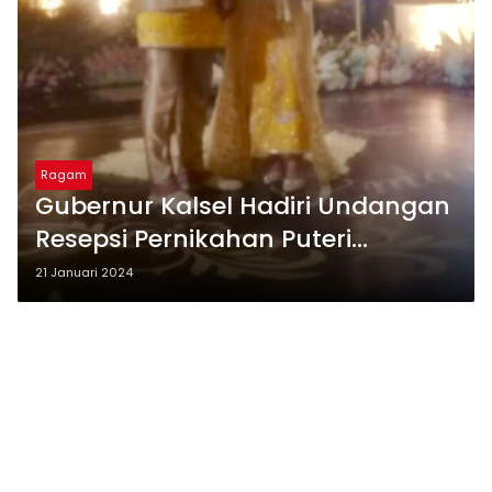
Ragam
Gubernur Kalsel Hadiri Undangan
Resepsi Pernikahan Puteri
Tercinta Kadis Pendidikan
21 Januari 2024
Prov.Kalsel