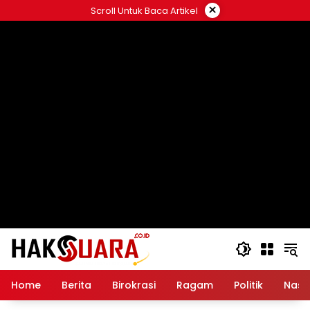
Langsung
×
Scroll Untuk Baca Artikel
ke
konten
Home
Berita
Birokrasi
Ragam
Politik
Nasi