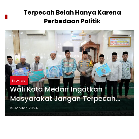
Terpecah Belah Hanya Karena
Perbedaan Politik
Birokrasi
Wali Kota Medan Ingatkan
Masyarakat Jangan Terpecah
Belah Hanya Karena Perbedaan
19 Januari 2024
Politik