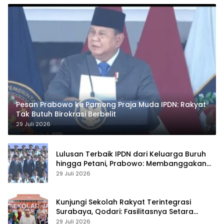
Pesan Prabowo ke Pamong Praja Muda IPDN: Rakyat
Tak Butuh Birokrasi Berbelit
29 Juli 2026
Lulusan Terbaik IPDN dari Keluarga Buruh
hingga Petani, Prabowo: Membanggakan
Hati Saya
29 Juli 2026
Kunjungi Sekolah Rakyat Terintegrasi
Surabaya, Qodari: Fasilitasnya Setara
Sekolah Swasta Terbaik
29 Juli 2026