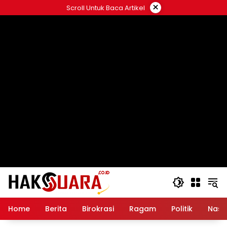
Langsung
×
Scroll Untuk Baca Artikel
ke
konten
Home
Berita
Birokrasi
Ragam
Politik
Nasi