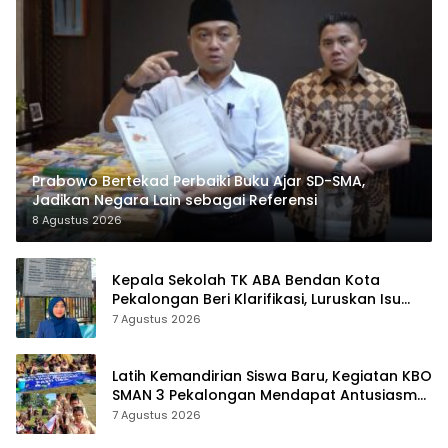
Prabowo Bertekad Perbaiki Buku Ajar SD-SMA,
Jadikan Negara Lain sebagai Referensi
8 Agustus 2026
Kepala Sekolah TK ABA Bendan Kota
Pekalongan Beri Klarifikasi, Luruskan Isu
Proyek Revitalisasi
7 Agustus 2026
Latih Kemandirian Siswa Baru, Kegiatan KBO
SMAN 3 Pekalongan Mendapat Antusiasme
dan Respon Positif Orang Tua Murid
7 Agustus 2026