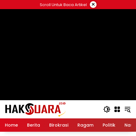
Langsung
×
Scroll Untuk Baca Artikel
ke
konten
Home
Berita
Birokrasi
Ragam
Politik
Nasi