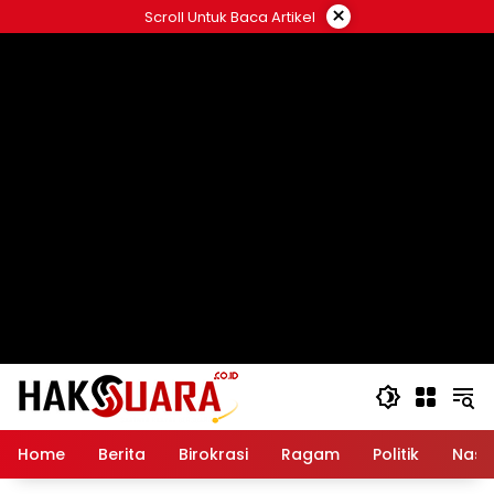
Langsung
×
Scroll Untuk Baca Artikel
ke
konten
Home
Berita
Birokrasi
Ragam
Politik
Nasi