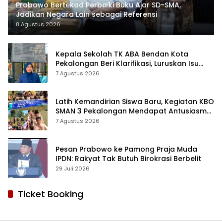
Prabowo Bertekad Perbaiki Buku Ajar SD-SMA,
Jadikan Negara Lain sebagai Referensi
8 Agustus 2026
Kepala Sekolah TK ABA Bendan Kota
Pekalongan Beri Klarifikasi, Luruskan Isu
Proyek Revitalisasi
7 Agustus 2026
Latih Kemandirian Siswa Baru, Kegiatan KBO
SMAN 3 Pekalongan Mendapat Antusiasme
dan Respon Positif Orang Tua Murid
7 Agustus 2026
Pesan Prabowo ke Pamong Praja Muda
IPDN: Rakyat Tak Butuh Birokrasi Berbelit
29 Juli 2026
Ticket Booking