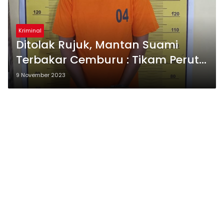
Kriminal
Ditolak Rujuk, Mantan Suami
Terbakar Cemburu : Tikam Perut
Mantan Istrinya
9 November 2023