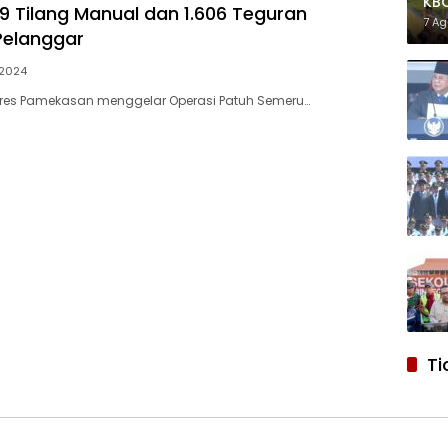
KB
9 Tilang Manual dan 1.606 Teguran
Ant
7 A
Pelanggar
Tua
 2024
lres Pamekasan menggelar Operasi Patuh Semeru…
Ti