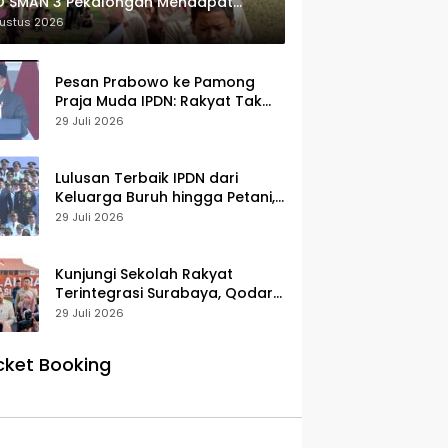
O SMAN 3 Pekalongan Mendapat
usiasme dan Respon Positif Orang
gustus 2026
 Murid
Pesan Prabowo ke Pamong
Praja Muda IPDN: Rakyat Tak
Butuh Birokrasi Berbelit
29 Juli 2026
Lulusan Terbaik IPDN dari
Keluarga Buruh hingga Petani,
Prabowo: Membanggakan Hati
29 Juli 2026
Saya
Kunjungi Sekolah Rakyat
Terintegrasi Surabaya, Qodari:
Fasilitasnya Setara Sekolah
29 Juli 2026
Swasta Terbaik
cket Booking