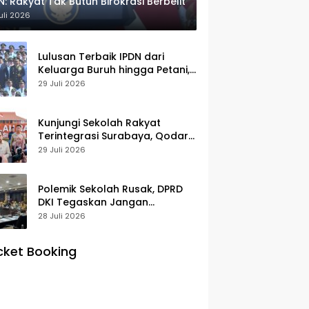
N: Rakyat Tak Butuh Birokrasi Berbelit
uli 2026
Lulusan Terbaik IPDN dari
Keluarga Buruh hingga Petani,
Prabowo: Membanggakan Hati
29 Juli 2026
Saya
Kunjungi Sekolah Rakyat
Terintegrasi Surabaya, Qodari:
Fasilitasnya Setara Sekolah
29 Juli 2026
Swasta Terbaik
Polemik Sekolah Rusak, DPRD
DKI Tegaskan Jangan
Salahkan Pusat
28 Juli 2026
cket Booking