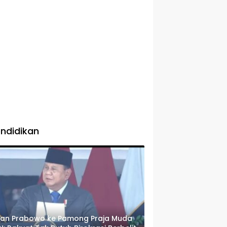
ndidikan
san Prabowo ke Pamong Praja Muda