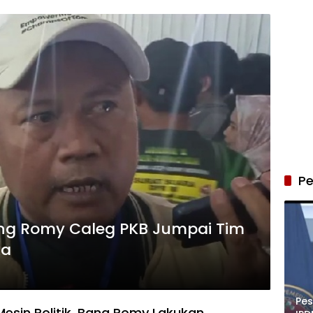
Pe
ang Romy Caleg PKB Jumpai Tim
ka
Pe
esin Politik, Bang Romy Lakukan