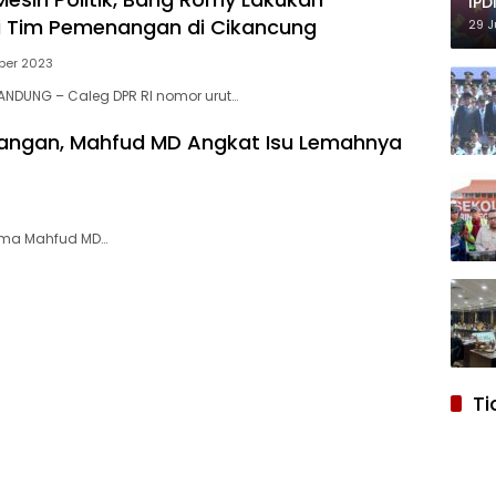
IPD
i Tim Pemenangan di Cikancung
29 J
ber 2023
ANDUNG – Caleg DPR RI nomor urut…
angan, Mahfud MD Angkat Isu Lemahnya
sama Mahfud MD…
Ti