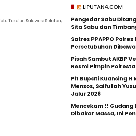
LIPUTAN4.COM
Pengedar Sabu Ditang
Kab. Takalar, Sulawesi Selatan,
Sita Sabu dan Timban
Satres PPAPPO Polres
Persetubuhan Dibaw
Pisah Sambut AKBP Ve
Resmi Pimpin Polrest
Plt Bupati Kuansing H 
Mensos, Saifullah Yus
Jalur 2026
Mencekam !! Gudang Mi
Dibakar Massa, Ini P