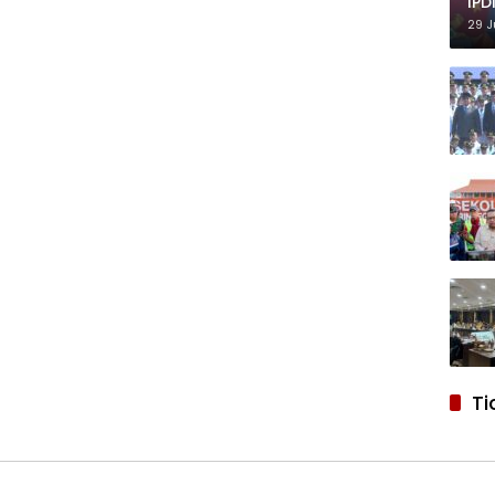
IPD
29 J
Ti