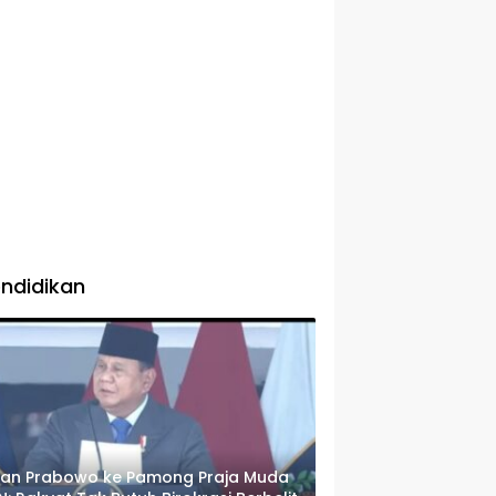
ndidikan
san Prabowo ke Pamong Praja Muda