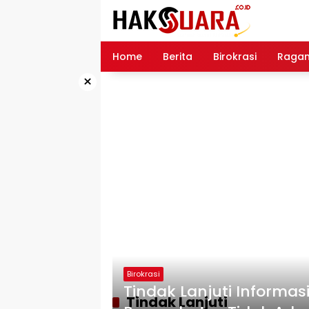
Langsung
ke
konten
Home
Berita
Birokrasi
Raga
×
Birokrasi
Tindak Lanjuti Informas
Tindak Lanjuti