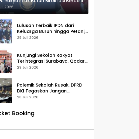
N: Rakyat Tak Butuh Birokrasi Berbelit
uli 2026
Lulusan Terbaik IPDN dari
Keluarga Buruh hingga Petani,
Prabowo: Membanggakan Hati
29 Juli 2026
Saya
Kunjungi Sekolah Rakyat
Terintegrasi Surabaya, Qodari:
Fasilitasnya Setara Sekolah
29 Juli 2026
Swasta Terbaik
Polemik Sekolah Rusak, DPRD
DKI Tegaskan Jangan
Salahkan Pusat
28 Juli 2026
cket Booking