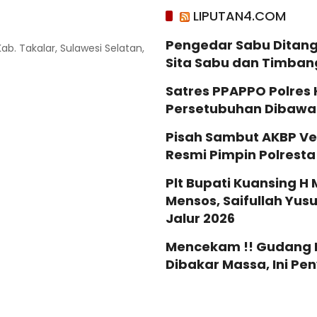
LIPUTAN4.COM
Pengedar Sabu Ditang
Kab. Takalar, Sulawesi Selatan,
Sita Sabu dan Timban
Satres PPAPPO Polres
Persetubuhan Dibaw
Pisah Sambut AKBP Ve
Resmi Pimpin Polrest
Plt Bupati Kuansing H 
Mensos, Saifullah Yus
Jalur 2026
Mencekam !! Gudang Mi
Dibakar Massa, Ini P