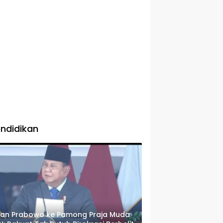
ndidikan
san Prabowo ke Pamong Praja Muda