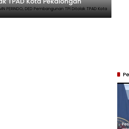
ak TPAD Kota Pekalongan
Pe
Pe