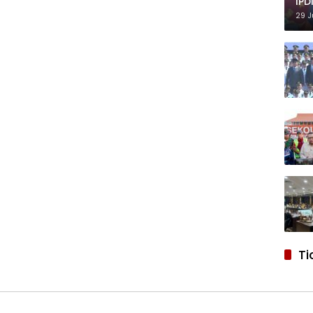
IPD
29 J
Ti