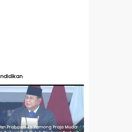
ndidikan
san Prabowo ke Pamong Praja Muda