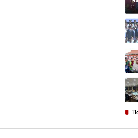
IPD
29 J
Ti