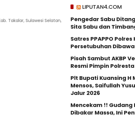
LIPUTAN4.COM
Pengedar Sabu Ditang
Kab. Takalar, Sulawesi Selatan,
Sita Sabu dan Timban
Satres PPAPPO Polres
Persetubuhan Dibaw
Pisah Sambut AKBP Ve
Resmi Pimpin Polrest
Plt Bupati Kuansing H 
Mensos, Saifullah Yus
Jalur 2026
Mencekam !! Gudang Mi
Dibakar Massa, Ini P