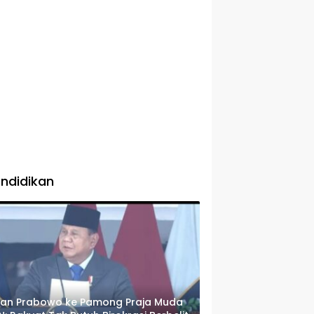
ndidikan
san Prabowo ke Pamong Praja Muda