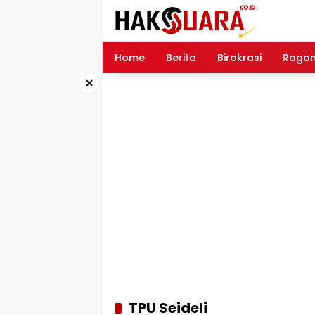
Langsung
ke
konten
Home
Berita
Birokrasi
Raga
×
TPU Seideli