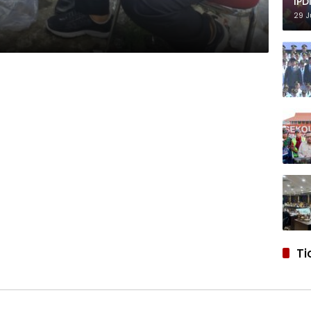
IPD
29 J
Ti