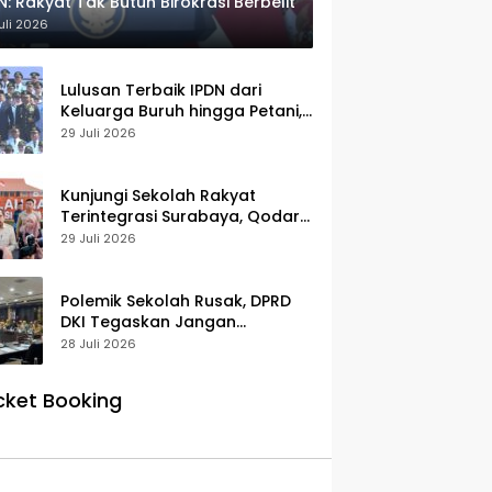
N: Rakyat Tak Butuh Birokrasi Berbelit
uli 2026
Lulusan Terbaik IPDN dari
Keluarga Buruh hingga Petani,
Prabowo: Membanggakan Hati
29 Juli 2026
Saya
Kunjungi Sekolah Rakyat
Terintegrasi Surabaya, Qodari:
Fasilitasnya Setara Sekolah
29 Juli 2026
Swasta Terbaik
Polemik Sekolah Rusak, DPRD
DKI Tegaskan Jangan
Salahkan Pusat
28 Juli 2026
cket Booking